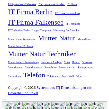
IT-Systemhaus Falkensee
IT-Systemhaus Potsdam
IT Firma
IT Firma Berlin
IT Firma Brandenburg
IT Firma Falkensee
IT Techniker
IT Techniker Berlin
Login Computer
Marketing für Anwälte
Mutter Natur
Mitter Natur Systemhaus
MutterNatur
Mutter Natur Problem
Mutter Natur Techniker
Mutter Natur Überwachung
Netzwerk Analyse
Notar
Router
Schranke
Steuerberater
Steuerberaterin
Steuerbüro
Steuer Kanzlei
Steuerpraxxis
Telefon
Systemhaus
Telefonanschluss
VoIP
Wlan
Copyright © 2026
Systemhaus IT| Dienstleistungen für
Gewerbe und Privat