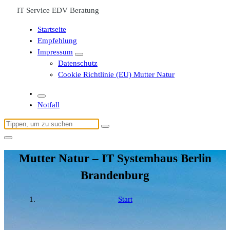
IT Service EDV Beratung
Startseite
Empfehlung
Impressum
Datenschutz
Cookie Richtlinie (EU) Mutter Natur
Notfall
Suchen
nach:
Mutter Natur – IT Systemhaus Berlin
Brandenburg
Start