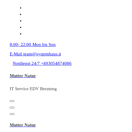
Zum
Inhalt
springen
8:00- 22:00
Mon bis Son
E-Mail
team@systemhaus.it
Notdienst 24/7
+493054874086
Mutter Natur
IT Service EDV Beratung
Mutter Natur