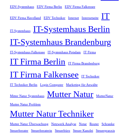
EDV-Systemhaus
EDV Firma Berlin
EDV Firma Falkensee
IT
EDV Firma Havelland
EDV Techniker
Internet
Internetseite
IT-Systemhaus Berlin
IT-Systemhaus
IT-Systemhaus Brandenburg
IT-Systemhaus Falkensee
IT-Systemhaus Potsdam
IT Firma
IT Firma Berlin
IT Firma Brandenburg
IT Firma Falkensee
IT Techniker
IT Techniker Berlin
Login Computer
Marketing für Anwälte
Mutter Natur
Mitter Natur Systemhaus
MutterNatur
Mutter Natur Problem
Mutter Natur Techniker
Mutter Natur Überwachung
Netzwerk Analyse
Notar
Router
Schranke
Steuerberater
Steuerberaterin
Steuerbüro
Steuer Kanzlei
Steuerpraxxis