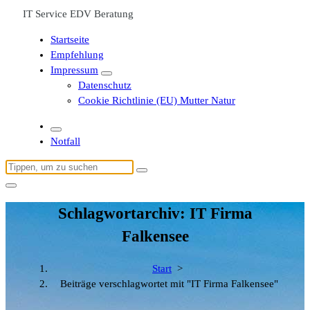
IT Service EDV Beratung
Startseite
Empfehlung
Impressum
Datenschutz
Cookie Richtlinie (EU) Mutter Natur
Notfall
Suchen
nach:
Schlagwortarchiv: IT Firma
Falkensee
Start
>
Beiträge verschlagwortet mit "IT Firma Falkensee"