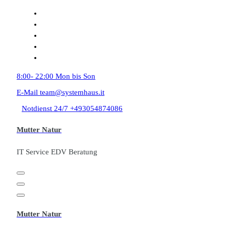
Zum
Inhalt
springen
8:00- 22:00
Mon bis Son
E-Mail
team@systemhaus.it
Notdienst 24/7
+493054874086
Mutter Natur
IT Service EDV Beratung
Mutter Natur