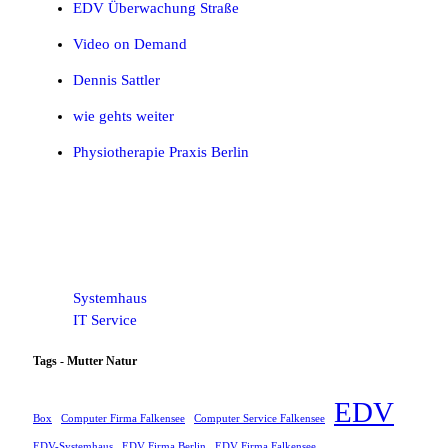
EDV Überwachung Straße
Video on Demand
Dennis Sattler
wie gehts weiter
Physiotherapie Praxis Berlin
Systemhaus
IT Service
Tags - Mutter Natur
EDV
Box
Computer Firma Falkensee
Computer Service Falkensee
EDV-Systemhaus
EDV Firma Berlin
EDV Firma Falkensee