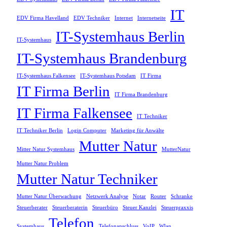
IT
EDV Firma Havelland
EDV Techniker
Internet
Internetseite
IT-Systemhaus Berlin
IT-Systemhaus
IT-Systemhaus Brandenburg
IT-Systemhaus Falkensee
IT-Systemhaus Potsdam
IT Firma
IT Firma Berlin
IT Firma Brandenburg
IT Firma Falkensee
IT Techniker
IT Techniker Berlin
Login Computer
Marketing für Anwälte
Mutter Natur
Mitter Natur Systemhaus
MutterNatur
Mutter Natur Problem
Mutter Natur Techniker
Mutter Natur Überwachung
Netzwerk Analyse
Notar
Router
Schranke
Steuerberater
Steuerberaterin
Steuerbüro
Steuer Kanzlei
Steuerpraxxis
Telefon
Systemhaus
Telefonanschluss
VoIP
Wlan