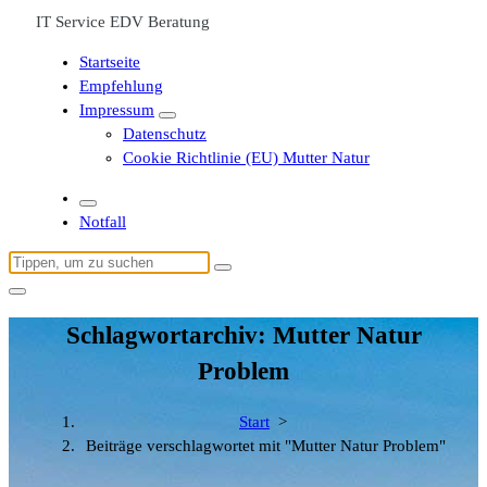
IT Service EDV Beratung
Startseite
Empfehlung
Impressum
Datenschutz
Cookie Richtlinie (EU) Mutter Natur
Notfall
Suchen
nach:
Schlagwortarchiv: Mutter Natur
Problem
Start
>
Beiträge verschlagwortet mit "Mutter Natur Problem"