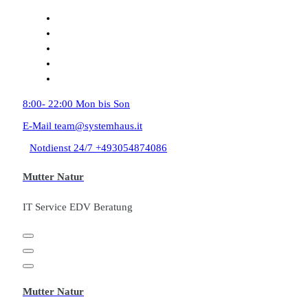
Zum
Inhalt
springen
8:00- 22:00
Mon bis Son
E-Mail
team@systemhaus.it
Notdienst 24/7
+493054874086
Mutter Natur
IT Service EDV Beratung
Mutter Natur