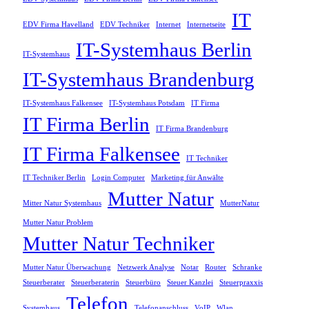
IT
EDV Firma Havelland
EDV Techniker
Internet
Internetseite
IT-Systemhaus Berlin
IT-Systemhaus
IT-Systemhaus Brandenburg
IT-Systemhaus Falkensee
IT-Systemhaus Potsdam
IT Firma
IT Firma Berlin
IT Firma Brandenburg
IT Firma Falkensee
IT Techniker
IT Techniker Berlin
Login Computer
Marketing für Anwälte
Mutter Natur
Mitter Natur Systemhaus
MutterNatur
Mutter Natur Problem
Mutter Natur Techniker
Mutter Natur Überwachung
Netzwerk Analyse
Notar
Router
Schranke
Steuerberater
Steuerberaterin
Steuerbüro
Steuer Kanzlei
Steuerpraxxis
Telefon
Systemhaus
Telefonanschluss
VoIP
Wlan