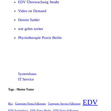
EDV Überwachung Straße
Video on Demand
Dennis Sattler
wie gehts weiter
Physiotherapie Praxis Berlin
Systemhaus
IT Service
Tags - Mutter Natur
EDV
Box
Computer Firma Falkensee
Computer Service Falkensee
EDV-Systemhaus
EDV Firma Berlin
EDV Firma Falkensee