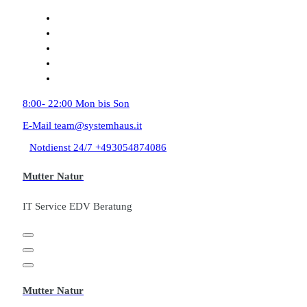
Zum
Inhalt
springen
8:00- 22:00
Mon bis Son
E-Mail
team@systemhaus.it
Notdienst 24/7
+493054874086
Mutter Natur
IT Service EDV Beratung
Mutter Natur