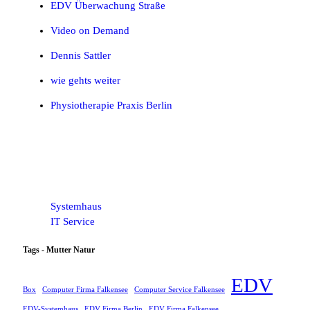
EDV Überwachung Straße
Video on Demand
Dennis Sattler
wie gehts weiter
Physiotherapie Praxis Berlin
Systemhaus
IT Service
Tags - Mutter Natur
EDV
Box
Computer Firma Falkensee
Computer Service Falkensee
EDV-Systemhaus
EDV Firma Berlin
EDV Firma Falkensee