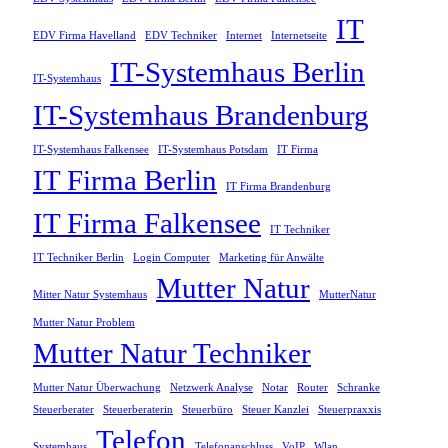
IT
EDV Firma Havelland
EDV Techniker
Internet
Internetseite
IT-Systemhaus Berlin
IT-Systemhaus
IT-Systemhaus Brandenburg
IT-Systemhaus Falkensee
IT-Systemhaus Potsdam
IT Firma
IT Firma Berlin
IT Firma Brandenburg
IT Firma Falkensee
IT Techniker
IT Techniker Berlin
Login Computer
Marketing für Anwälte
Mutter Natur
Mitter Natur Systemhaus
MutterNatur
Mutter Natur Problem
Mutter Natur Techniker
Mutter Natur Überwachung
Netzwerk Analyse
Notar
Router
Schranke
Steuerberater
Steuerberaterin
Steuerbüro
Steuer Kanzlei
Steuerpraxxis
Telefon
Systemhaus
Telefonanschluss
VoIP
Wlan