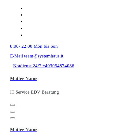
Zum
Inhalt
springen
8:00- 22:00
Mon bis Son
E-Mail
team@systemhaus.it
Notdienst 24/7
+493054874086
Mutter Natur
IT Service EDV Beratung
Mutter Natur